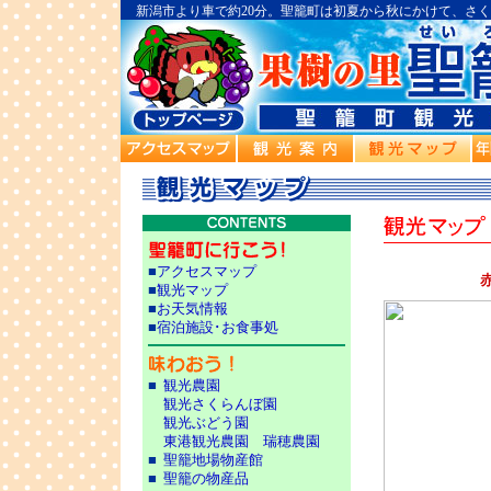
新潟市より車で約20分。聖籠町は初夏から秋にかけて、さ
■
アクセスマップ
■
観光マップ
■
お天気情報
■
宿泊施設･お食事処
■
観光農園
観光さくらんぼ園
観光ぶどう園
東港観光農園
瑞穂農園
■
聖籠地場物産館
■
聖籠の物産品