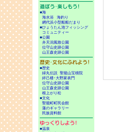
■
海
海水浴
■
海釣り
網代浜小型船船だまり
■
ひょうたん池フィッシング
コミュニティー
■
公園
弁天潟風致公園
位守山史跡公園
山王森史跡公園
■
歴史
緑丸伝説
■
聖籠山宝積院
絆己楼･大野家表門
位守山史跡公園
山王森史跡公園
根上がり松
■
文化
聖籠町町民会館
蓮のギャラリー
民族資料館
■
温泉